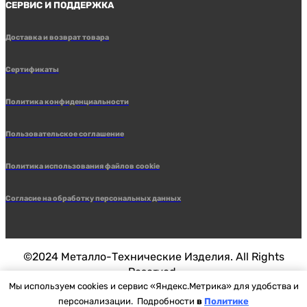
СЕРВИС И ПОДДЕРЖКА
Доставка и возврат товара
Сертификаты
Политика конфиденциальности
Пользовательское соглашение
Политика использования файлов cookie
Согласие на обработку персональных данных
©2024 Металло-Технические Изделия. All Rights
Reserved.
Мы используем cookies и сервис «Яндекс.Метрика» для удобства и
персонализации. Подробности
в
Политике
Разработка сайтов студия
LOKA