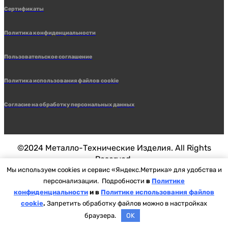
Сертификаты
Политика конфиденциальности
Пользовательское соглашение
Политика использования файлов cookie
Согласие на обработку персональных данных
©2024 Металло-Технические Изделия. All Rights
Reserved.
Мы используем cookies и сервис «Яндекс.Метрика» для удобства и
персонализации. Подробности
в
Политике
Разработка сайтов студия
LOKA
конфиденциальности
и в
Политике использования файлов
cookie
.
Запретить обработку файлов можно в настройках
Back to Top
браузера.
OK
Added to cart