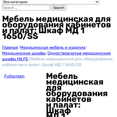
Search
Мебель медицинская для
оборудования кабинетов
и палат: Шкаф МД 1
1650/SS
Главная
/
Медицинская мебель и изделия
/
Медицинские шкафы
/
Одностворчатые медицинские
шкафы HILFE
/
Мебель медицинская для оборудования
кабинетов и палат: Шкаф МД 1 1650/SS
Мебель
Fullscreen
медицинская
для
оборудования
кабинетов
и палат:
Шкаф
МД 1