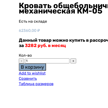
Кровать общебольнич
механическая КМ-05
Есть на складе
62360,00
₽
Данный товар можно купить в рассроч
за
3282 руб. в месяц
Кол-во
В корзину
Add to wishlist
Сравнить
Таблица размеров