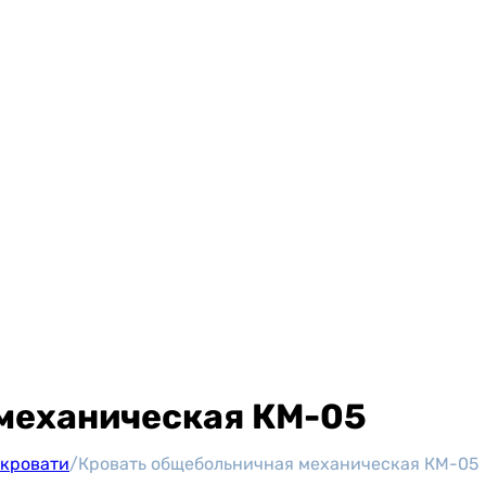
механическая КМ-05
кровати
/
Кровать общебольничная механическая КМ-05