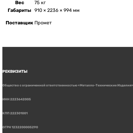
Вес
75 кг
Габариты
910 × 2236 × 994 мм
Поставщик
Промет
РЕКВИЗИТЫ
Общество с ограниченной ответственностью «Металло-Технические Изделия
ИНН 2223642005
КПП 222301001
ОГРН 1232200005290