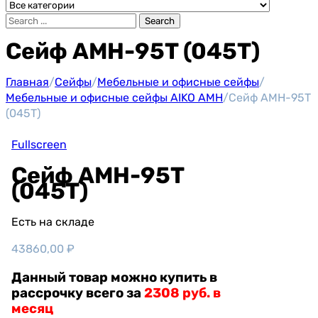
Search
Сейф AMH-95T (045T)
Главная
/
Сейфы
/
Мебельные и офисные сейфы
/
Мебельные и офисные сейфы AIKO AMH
/
Сейф AMH-95T
(045T)
Fullscreen
Сейф AMH-95T
(045T)
Есть на складе
43860,00
₽
Данный товар можно купить в
рассрочку всего за
2308 руб. в
месяц