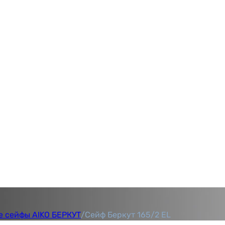
 сейфы AIKO БЕРКУТ
/
Сейф Беркут 165/2 EL