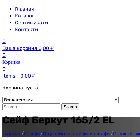
Главная
Каталог
Сертификаты
Контакты
0
Ваша корзина
0,00
₽
0
Корзина
0
items -
0,00
₽
Корзина пуста.
Search
Сейф Беркут 165/2 EL
Главная
/
Сейфы
/
Оружейные сейфы и шкафы
/
Оружейные