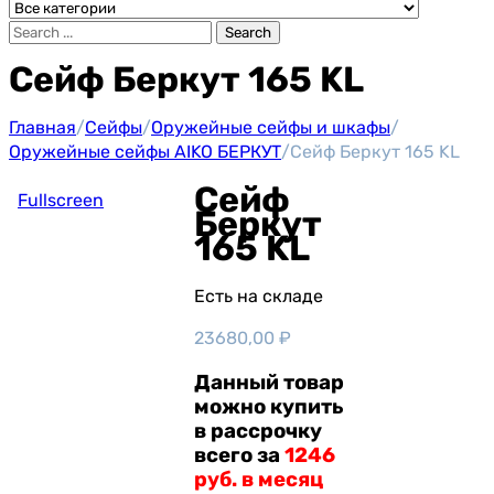
Search
Сейф Беркут 165 KL
Главная
/
Сейфы
/
Оружейные сейфы и шкафы
/
Оружейные сейфы AIKO БЕРКУТ
/
Сейф Беркут 165 KL
Сейф
Fullscreen
Беркут
165 KL
Есть на складе
23680,00
₽
Данный товар
можно купить
в рассрочку
всего за
1246
руб. в месяц