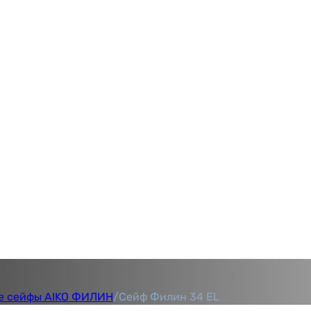
е сейфы AIKO ФИЛИН
/
Сейф Филин 34 EL