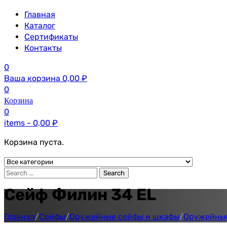
Главная
Каталог
Сертификаты
Контакты
0
Ваша корзина
0,00
₽
0
Корзина
0
items -
0,00
₽
Корзина пуста.
Search
Сейф Филин 34 EL
Главная
/
Сейфы
/
Оружейные сейфы и шкафы
/
Оружейны