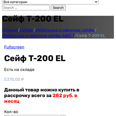
Search
Сейф T-200 EL
Главная
/
Сейфы
/
Мебельные и офисные сейфы
/
Мебельные и офисные сейфы AIKO T
/
Сейф T-200 EL
Fullscreen
Сейф T-200 EL
Есть на складе
5370,00
₽
Данный товар можно купить в
рассрочку всего за
282 руб. в
месяц
Кол-во