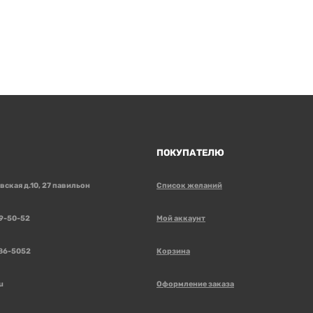
ПОКУПАТЕЛЮ
овская д.10, 27 павильон
Список желаний
99-50-52
Мой аккаунт
086-5052
Корзина
u
Оформление заказа