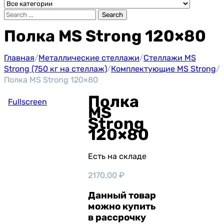
Search
Полка MS Strong 120×80
Главная
/
Металлические стеллажи
/
Стеллажи MS
Strong (750 кг на стеллаж)
/
Комплектующие MS Strong
/
Полка MS Strong 120×80
Полка
Fullscreen
MS
Strong
120×80
Есть на складе
2170,00
₽
Данный товар
можно купить
в рассрочку