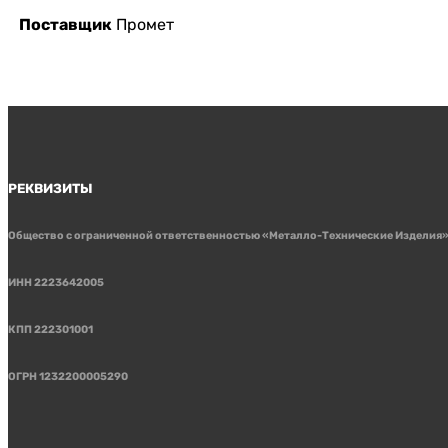
Поставщик
Промет
РЕКВИЗИТЫ
Общество с ограниченной ответственностью «Металло-Технические Изделия
ИНН 2223642005
КПП 222301001
ОГРН 1232200005290