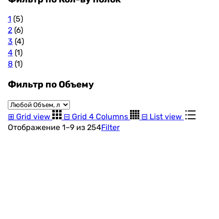
1
(5)
2
(6)
3
(4)
4
(1)
8
(1)
Фильтр по Объему
⊞
Grid view
⊟
Grid 4 Columns
⊟
List view
Цены:
Отображение 1–9 из 254
Filter
по
возрастанию