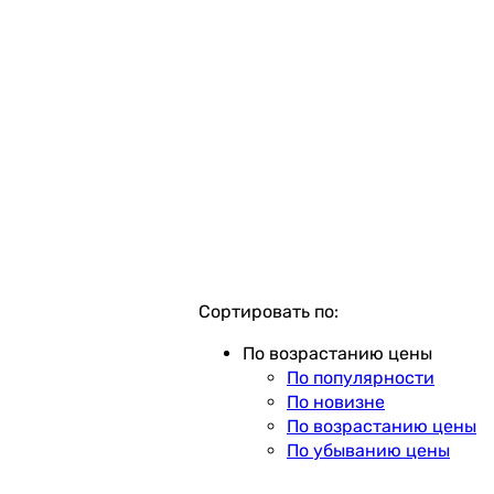
Сортировать по:
По возрастанию цены
По популярности
По новизне
По возрастанию цены
По убыванию цены