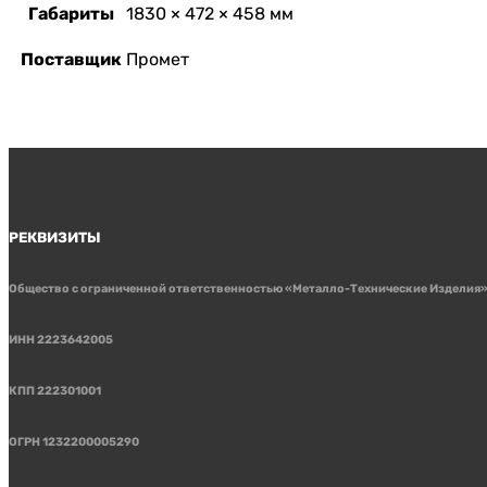
Габариты
1830 × 472 × 458 мм
Поставщик
Промет
РЕКВИЗИТЫ
Общество с ограниченной ответственностью «Металло-Технические Изделия
ИНН 2223642005
КПП 222301001
ОГРН 1232200005290