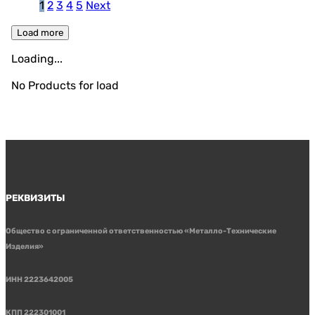
1
2
3
4
5
Next
Load more
Loading...
No Products for load
РЕКВИЗИТЫ
Общество с ограниченной ответственностью «Металло-Технические
Изделия»
ИНН 2223642005
КПП 222301001