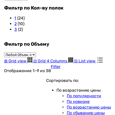
Фильтр по Кол-ву полок
1
(24)
2
(10)
3
(2)
Фильтр по Объему
⊞
Grid view
⊟
Grid 4 Columns
⊟
List view
Filter
Цены:
Отображение 1–9 из 38
по
Сортировать по:
возрастанию
По возрастанию цены
По популярности
По новизне
По возрастанию цены
По убыванию цены