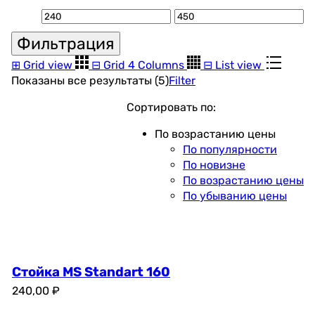
Минимальная
Максимальная
Фильтрация
цена
цена
⊞
Grid view
⊟
Grid 4 Columns
⊟
List view
Цены:
Показаны все результаты (5)
Filter
по
Сортировать по:
возрастанию
По возрастанию цены
По популярности
По новизне
По возрастанию цены
По убыванию цены
Стойка MS Standart 160
240,00
₽