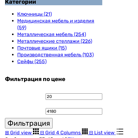
Категории
Ключницы (21)
Медицинская мебель и изделия
(59)
Металлическая мебель (254)
Металлические стеллажи (226)
Почтовые ящики (15)
Производственная мебель (103)
Сейфы (255)
Фильтрация по цене
Минимальная
Максималь
цена
цена
Фильтрация
⊞
Grid view
⊟
Grid 4 Columns
⊟
List view