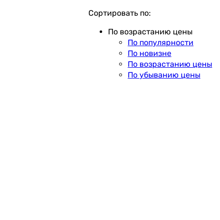
Сортировать по:
По возрастанию цены
По популярности
По новизне
По возрастанию цены
По убыванию цены