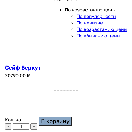
возрастанию
По возрастанию цены
По популярности
По новизне
По возрастанию цены
По убыванию цены
Сейф Беркут
20790,00
₽
Кол-во
В корзину