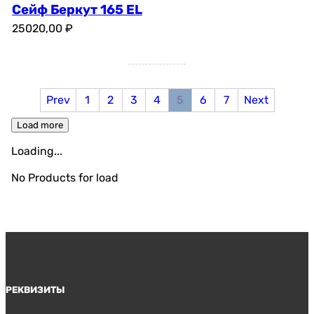
Сейф Беркут 165 EL
25020,00
₽
Prev
1
2
3
4
5
6
7
Next
Load more
Loading...
No Products for load
РЕКВИЗИТЫ