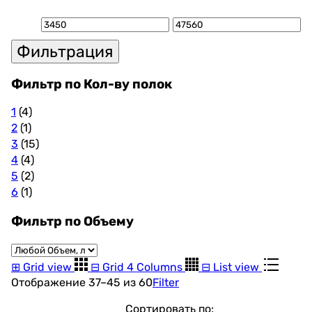
Минимальная
Максимальная
Фильтрация
цена
цена
Фильтр по Кол-ву полок
1
(4)
2
(1)
3
(15)
4
(4)
5
(2)
6
(1)
Фильтр по Объему
⊞
Grid view
⊟
Grid 4 Columns
⊟
List view
Цены:
Отображение 37–45 из 60
Filter
по
Сортировать по: