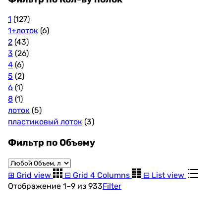
1
(127)
1+лоток
(6)
2
(43)
3
(26)
4
(6)
5
(2)
6
(1)
8
(1)
лоток
(5)
пластиковый лоток
(3)
Фильтр по Объему
⊞
Grid view
⊟
Grid 4 Columns
⊟
List view
Цены:
Отображение 1–9 из 933
Filter
по
возрастанию